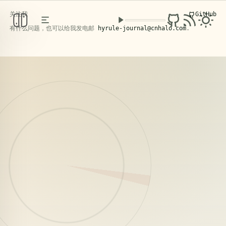
关注我
GitHub
克洛洛日记
PERSONAL KNOWLEDGE BASE
/ FIELD NOTES
有什么问题，也可以给我发电邮
hyrule-journal@cnhalo.com
.
2026年5月4日，苍南。
阅读文章