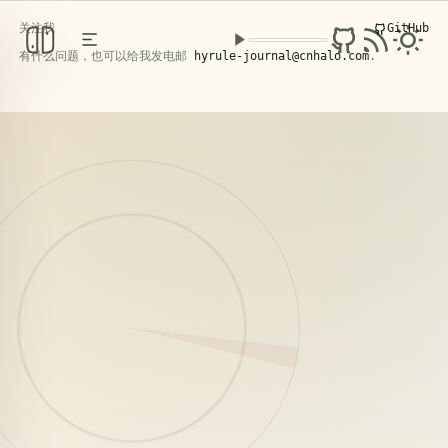
关注我
GitHub
克洛洛日记
PERSONAL KNOWLEDGE BASE
/ FIELD NOTES
有什么问题，也可以给我发电邮
hyrule-journal@cnhalo.com
.
2026年5月4日，苍南。
阅读文章