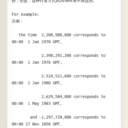
秒；但是，这种计算方式到2036年将不再适用。
For example:
示例：
   the time  2,208,988,800 corresponds to 
00:00  1 Jan 1970 GMT,
             2,398,291,200 corresponds to 
00:00  1 Jan 1976 GMT,
             2,524,521,600 corresponds to 
00:00  1 Jan 1980 GMT,
             2,629,584,000 corresponds to 
00:00  1 May 1983 GMT,
        and -1,297,728,000 corresponds to 
00:00 17 Nov 1858 GMT.