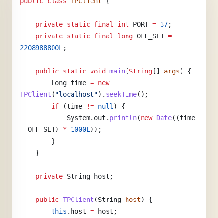
public
 class
 TPClient
 {
    private
 static
 final
 int
 PORT
 =
 37
;
    private
 static
 final
 long
 OFF_SET
 =
2208988800L
;
    public
 static
 void
 main
(
String
[] 
args
) {
        Long
 time
 =
 new
TPClient
(
"localhost"
).
seekTime
();
        if
 (time 
!=
 null
) {
            System.out.
println
(
new
 Date
((time 
-
 OFF_SET) 
*
 1000L
));
        }
    }
    private
 String
 host;
    public
 TPClient
(String 
host
) {
        this
.host 
=
 host;