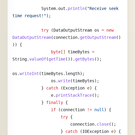
            System.out.
println
(
"Receive seek 
time request!"
);
            try
 (DataOutputStream
 os
 =
 new
DataOutputStream
(connection.
getOutputStream
()
)) {
                byte
[] 
timeBytes
 =
String.
valueOf
(
getTime
()).
getBytes
();
os.
writeInt
(timeBytes.length);
                os.
write
(timeBytes);
            } 
catch
 (Exception 
e
) {
                e.
printStackTrace
();
            } 
finally
 {
                if
 (connection 
!=
 null
) {
                    try
 {
                        connection.
close
();
                    } 
catch
 (IOException 
e
) {