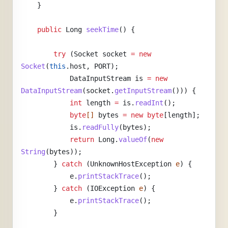
    }
    public
 Long 
seekTime
() {
        try
 (Socket
 socket
 =
 new
Socket
(
this
.host, PORT);
            DataInputStream
 is
 =
 new
DataInputStream
(socket.
getInputStream
())) {
            int
 length
 =
 is.
readInt
();
            byte
[] 
bytes
 =
 new
 byte
[length];
            is.
readFully
(bytes);
            return
 Long.
valueOf
(
new
String
(bytes));
        } 
catch
 (UnknownHostException 
e
) {
            e.
printStackTrace
();
        } 
catch
 (IOException 
e
) {
            e.
printStackTrace
();
        }