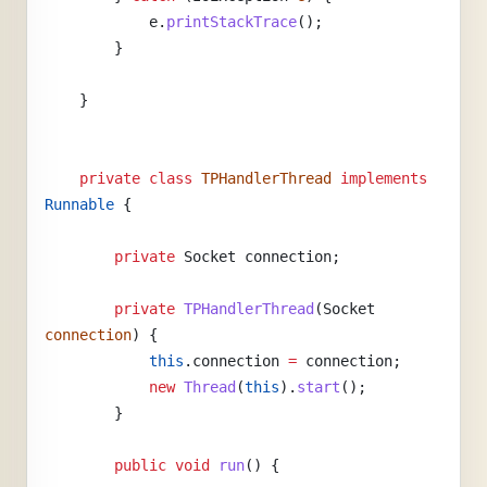
            e.
printStackTrace
();
        }
    }
    private
 class
 TPHandlerThread
 implements
Runnable
 {
        private
 Socket
 connection;
        private
 TPHandlerThread
(Socket 
connection
) {
            this
.connection 
=
 connection;
            new
 Thread
(
this
).
start
();
        }
        public
 void
 run
() {