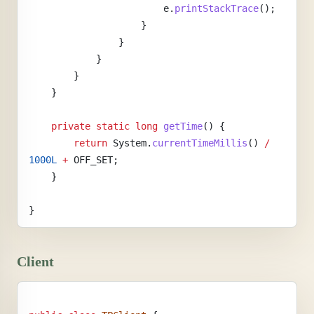
                        e.
printStackTrace
();
                    }
                }
            }
        }
    }
    private
 static
 long
 getTime
() {
        return
 System.
currentTimeMillis
() 
/
1000L
 +
 OFF_SET;
    }
}
Client