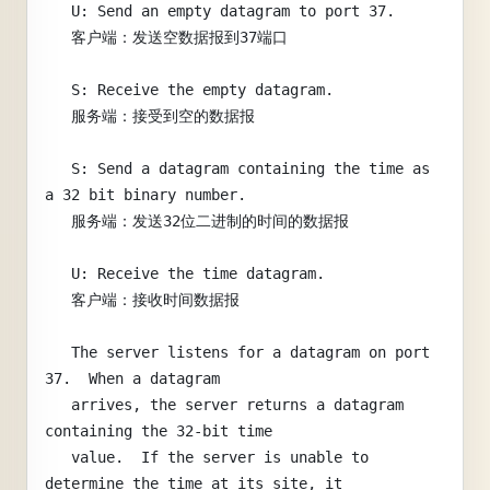
   U: Send an empty datagram to port 37.
   客户端：发送空数据报到37端口
   S: Receive the empty datagram.
   服务端：接受到空的数据报
   S: Send a datagram containing the time as 
a 32 bit binary number.
   服务端：发送32位二进制的时间的数据报
   U: Receive the time datagram.
   客户端：接收时间数据报
   The server listens for a datagram on port 
37.  When a datagram
   arrives, the server returns a datagram 
containing the 32-bit time
   value.  If the server is unable to 
determine the time at its site, it