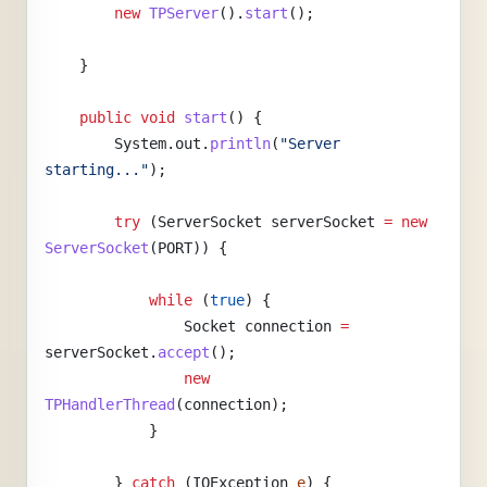
        new
 TPServer
().
start
();
    }
    public
 void
 start
() {
        System.out.
println
(
"Server 
starting..."
);
        try
 (ServerSocket
 serverSocket
 =
 new
ServerSocket
(PORT)) {
            while
 (
true
) {
                Socket
 connection
 =
serverSocket.
accept
();
                new
TPHandlerThread
(connection);
            }
        } 
catch
 (IOException 
e
) {