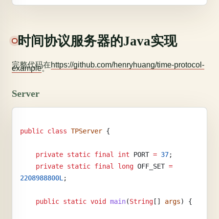
时间协议服务器的Java实现
完整代码在
https://github.com/henryhuang/time-protocol-
example
。
Server
public
 class
 TPServer
 {
    private
 static
 final
 int
 PORT
 =
 37
;
    private
 static
 final
 long
 OFF_SET
 =
2208988800L
;
    public
 static
 void
 main
(
String
[] 
args
) {