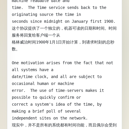
machine readable date and
time.  The Time service sends back to the 
originating source the time in
seconds since midnight on January first 1900.
这个协议提供了一个独立的，机器可读的日期和时间。时间
服务将回复给客户端一个从
格林威治时间1900年1月1日开始计算，到请求时刻的总秒
数。
One motivation arises from the fact that not 
all systems have a
date/time clock, and all are subject to 
occasional human or machine
error.  The use of time-servers makes it 
possible to quickly confirm or
correct a system's idea of the time, by 
making a brief poll of several
independent sites on the network.
现实中，并不是所有的系统都有时间功能，而且偶尔会受到