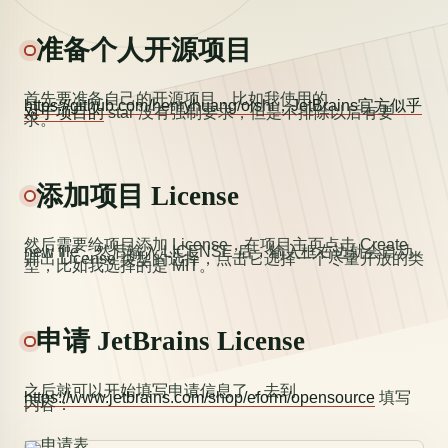
准备个人开源项目
首先要准备自己的开源项目，比如我使用的
https://github.com/henryhuang/oishi，JetBrains官方似乎
对于项目的
star 没有强制要求，但是不排除以后有要
求。
添加项目 License
然后需要给项目添加 License，在项目主页点击 Create
new file，然后输入 LICENSE 后，输入框右边就会自动
弹出 License 类型的选择，点击它选择一个尽量开放的类
型，比如我选择的是 MIT。
申请 JetBrains License
之后就可以开始填写申请信息了，去到
https://www.jetbrains.com/shop/eform/opensource
填写
内容：