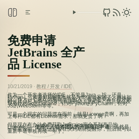
免费申请
JetBrains 全产
品 License
10/21/2019
·
教程 /
开发 /
IDE
作为一个开发者选择的IDE，不管是Java，JS，还是
Python，可能最好用的IDE就是JetBrains家的了。就比如
我，作为一个喜欢倒腾新语言的人，每当想要写个程序的
时候就会想JetBrains有没有这种语言的IDE，然后就会发
现有针对Go的GoLand，针对Python的PyCharm，针对
JS的WebStorm等等。
可是一个现实的问题摆在面前，就是License贵啊，再加
上每种IDE都有License需求，那就更贵了啊！
但是现在有办法免费获取JetBrains家全系列产品的
License了—
使用个人或者团队的开源项目申请
，虽然是
一年有效期，但是他们会在快到期前提醒你，然后就可以
重新申请审核再续一年了。