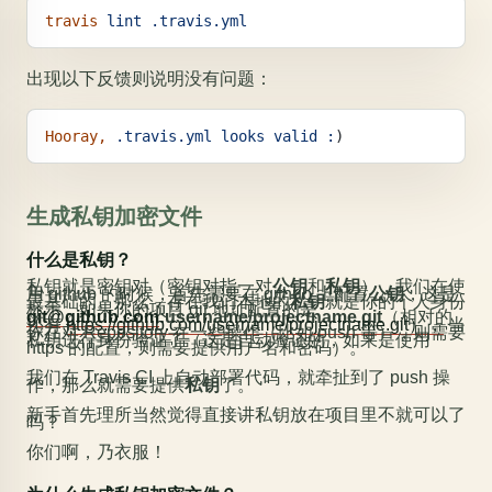
travis
 lint
 .travis.yml
出现以下反馈则说明没有问题：
Hooray,
 .travis.yml
 looks
 valid
 :
)
生成私钥加密文件
什么是私钥？
私钥就是密钥对（密钥对指一对
公钥
和
私钥
），我们在使
用 github 的时候，首先需要在 github 上配置
公钥
，这是
最基础的。那么，存在我们本地的
私钥
就是你的个人身份
标示，如果你的项目 git 地址配置的是
git@github.com
:username/projectname.git
（相对的
还有
https://github.com/username/projectname.git），
当
你在对 Repository 在一些操作（比如 push 等），则需要
私钥进行身份验证了（这是自动验证的，如果是使用
https 的配置，则需要提供用户名和密码）。
我们在 Travis CI 上自动部署代码，就牵扯到了 push 操
作，那么就需要提供
私钥
了。
新手首先理所当然觉得直接讲私钥放在项目里不就可以了
吗？
你们啊，乃衣服！