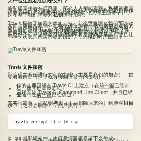
为什么生成私钥加密文件？
将私钥直接放在项目里，那么人人都能看到。
私钥
的泄露
将会发生一系列的问题，比如有坏人拿你的私钥直接操作
你的 git 项目，你能干啥他也能干啥（原理上面讲了），
这咋整？我们需要对
私钥
进行加密。
Travis 提供了加密文件的支持，什么意思呢？我们可以对
文件（这里指私钥）在本地进行加密，然后把加密过后的
文件放在项目里，那么别人就无法获取里面的真实内容。
然后我们在让 Travis 执行脚本的时候，在读取加密文件
之前对文件进行解密（使用的解密密码提前在 Travis 上
配置好了），这样就可以达到不将文件内容暴露，并且让
Travis 获取到真实内容的目的了，大概的时序图如下：
Travis 文件加密
那么现在开始进行文件的加密（主要是私钥的加密），首
先看看前提（这里我直接翻译官方的说明）。
你的仓库已经在 Travis CI 上建立（在
前一篇
已经讲
过，如果你照做的话）
已经安装 Travis CI Command Line Client，并且已经
登陆
（在
前一篇
已经讲过）
其实很简单，把私钥
拷贝
（不要删除原来的）到博客
根目
录
下（之后会删除），然后执行：
travis encrypt-file id_rsa
id_rsa 是私钥文件，执行后博客根目录下会生成
id_rsa.enc 文件，这是加密过后的文件，会上传到