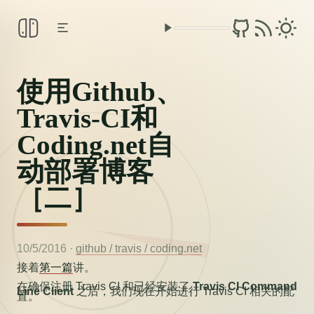
使用Github、
Travis-CI和
Coding.net自
动部署博客
［二］
10/5/2016
·
github /
travis /
coding.net
接着
第一篇
讲。
在确保注册 Travis CI 和已经安装了
Travis CI Command
Line Client
之后，我们现在开始进行 Travis CI 相关的配
置。