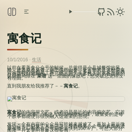
寓食记
10/1/2016
·
生活
以前在看美食公众号的时候，总觉得是小县城餐馆的风
格，进去就是菜谱，选图也颇山寨，更可怕的是这种美食
公众号的内容都是千篇一律，指不定多看几个公众号的内
容就能找到相同的。也可能是因为大多数人对美食媒体的
认识都局限在“
菜谱
”这一层面的缘故吧，想突破总觉得没
有理由。
直到我朋友给我推荐了－－
寓食记
。
寓食记
的内容很文艺，或者说是最近的内容偏文艺，它首
先会突出“故事”，再进入菜品的制作步骤，最重要的是每
个故事都能使你很快融入这道菜的意境。
发现一个有内容的公众号可能越来越难了，再加上最近微
信公众号的刷量工具出问题，导致很多公众号的真实阅读
量被曝光，有的公众号刷的量快到100%了，可想大部分
阅读一片繁荣的景象这得多假。