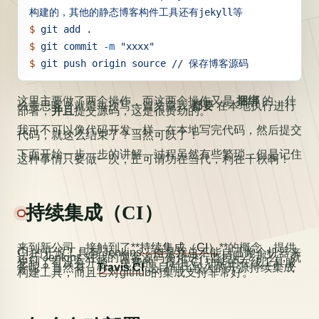
构建的，其他的静态博客构件工具还有jekyll等
$
 git
 add
 .
$
 git
 commit
 -m
 "xxxx"
$
 git
 push
 origin
 source
 //
 保存博客源码
这里主要做了两个操作，而这两个操作又是
捆绑
的，什
么意思呢？就是每次写一篇文章我
都要
在本地执行进行
部署，
并且
提交源码，这是很费劲的。
我可不可以像代码开发一样，在本地写完代码，然后提交
代码，就这么结束了？当然可以了！
下面开始一步一步的讲解，过程虽然有些繁琐，但是记住
这种事情只要做一次，正可谓功在当代，利在千秋啊！
持续集成（CI）
来到新公司，接触到了**
持续集成（CI）
**的概念，提供
CI 的开源工具有 Jenkins，但是我总不能自己跑个机器来
运行 Jenkins 对我的博客源码变化进行监控吧？那么，就
想到了有没有开源、免费的、提供 CI 功能的在线工具服
务呢？当然有，
Travis CI
是目前比较火的开源持续集成
构建工具，而且它对github的集成支持非常好。