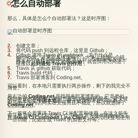
怎么自动部署
那么，具体是怎么个自动部署法？这是时序图：
创建文章；
将代码 push 到远程仓库，这里是 Github；
Github 调用 Travis 的 webhook，关于什么是
webhook，这里不具体说明了，大体上就是一个链
接，Travis 在 Github 上配置以后，Github 每发生一
些事件（就比如我这里的 push）就会掉用访问这个
链接以
起到通知 Travis 的作用
；
Travis 从 github 获取代码；
Travis build 代码；
Travis 部署博客到 Coding.net。
可以看到，在本地只需要执行两步操作，剩下的我完全不
用管。
最右边的
Coding.net
是我用来部署博客的，它是类似
Github 的代码托管，并且也提供 pages 的服务，最关键
的一点是它是
中国本地
的。最开始我部署在 Github 上，
但是由于国内访问实在太慢而且不稳定，所以就选择了
Coding.net
。
下一篇将会着重讲 Travis CI 的配置和使用，在这之前先
得注册 Travis CI 和安装一个 Travis 官方提供的命令行工
具
Travis CI Command Line Client
，它可以快捷地使用
一些功能，比如生成 Travis 的加密文件等。