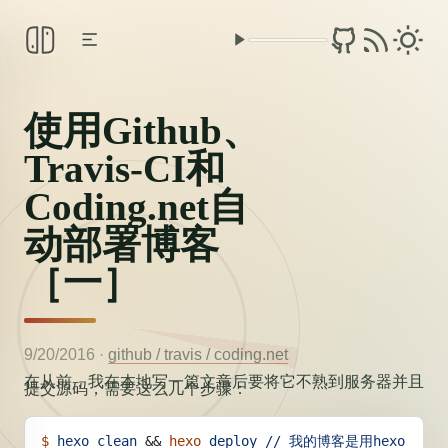
使用Github、
Travis-CI和
Coding.net自
动部署博客
［一］
9/20/2016
·
github /
travis /
coding.net
在从前，我在本地写一篇文章后要将它不熟到服务器并且
提交源码，需要这么几个步骤：
$
 hexo
 clean
 && 
hexo
 deploy
 //
 我的博客是用hexo