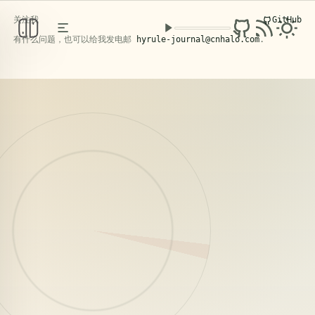
关注我
GitHub
克洛洛日记
PERSONAL KNOWLEDGE BASE
/ FIELD NOTES
有什么问题，也可以给我发电邮
hyrule-journal@cnhalo.com
.
2026年5月4日，苍南。
阅读文章