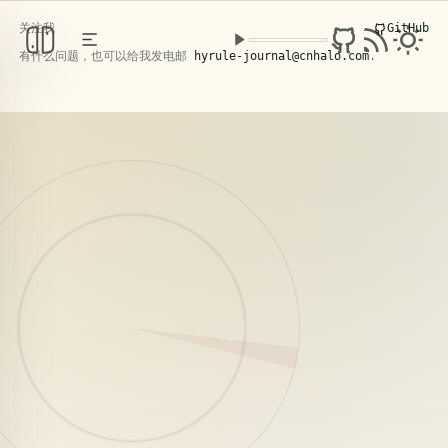
关注我
GitHub
克洛洛日记
PERSONAL KNOWLEDGE BASE
/ FIELD NOTES
有什么问题，也可以给我发电邮
hyrule-journal@cnhalo.com
.
2026年5月4日，苍南。
阅读文章