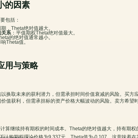
a大小的因素
主要包括：
期，Theta绝对值越大。
的关系
：平值期权Theta绝对值最大。
heta的绝对值通常越小。
响Theta值。
实战应用与策略
值以换取未来的获利潜力，但需承担时间价值衰减的风险。买方
间价值获利，但需承担标的资产价格大幅波动的风险。卖方希望
粗略计算继续持有期权的时间成本。Theta的绝对值越大，持有期
TF认购期权理论价格为9.337元，Theta值为-0.107。这意