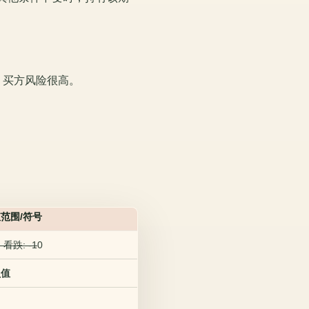
，买方风险很高。
范围/符号
; 看跌: -1
0
负值