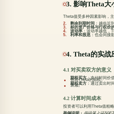
3. 影响Thet
Theta值受多种因素影响，
剩余到期时间
：越临近到
标的资产价格与行权价
波动率
：波动率越低，T
利率和股息
：也会间接影
4. Theta的
4.1 对买卖双方的意义
期权买方
：支付时间价
有高Theta的期权。
期权卖方
：通过卖出时
衰减。
4.2 计算时间成本
投资者可以利用Theta值
举例说明
： 假设某上证50E