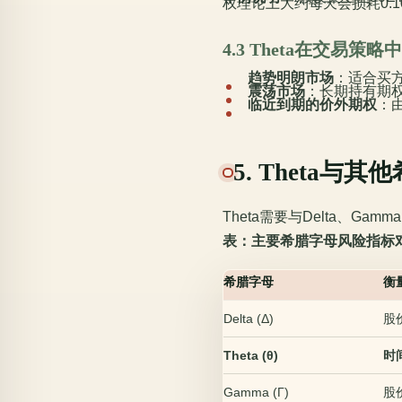
权理论上大约每天会损耗0.1
4.3 Theta在交易策
趋势明朗市场
：适合买
震荡市场
：长期持有期权
临近到期的价外期权
：
5. Theta与
Theta需要与Delta、G
表：主要希腊字母风险指标
希腊字母
衡
Delta (Δ)
股
Theta (θ)
时
Gamma (Γ)
股