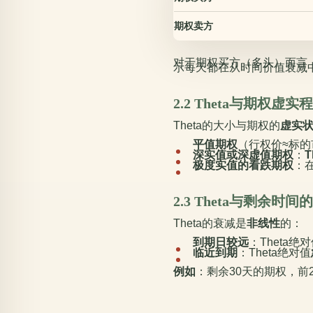
期权卖方
对于期权买方（多头）而言，
示每天都在从时间价值衰减
2.2 Theta与期权虚
Theta的大小与期权的
虚实
平值期权
（行权价≈标的
深实值或深虚值期权
：
极度实值的看跌期权
：
2.3 Theta与剩余时间
Theta的衰减是
非线性
的：
到期日较远
：Theta
临近到期
：Theta绝对值
例如
：剩余30天的期权，前