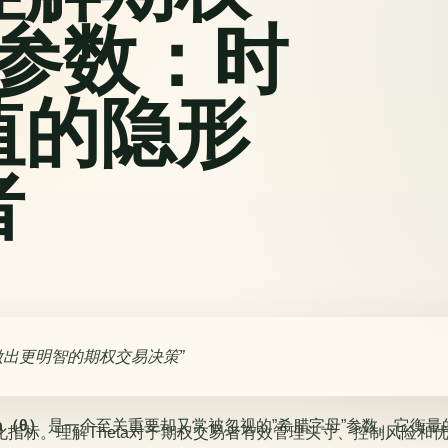
ta参数：时
值的隐形
者
做出更明智的期权交易决策
ta（θ）
是一个至关重要却又常被忽视的”希腊字母”参数。它衡量
化指标。理解Theta对于期权交易者有效管理头寸、控制风险和