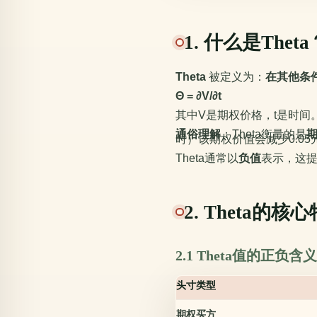
1. 什么是Theta
Theta
被定义为：
在其他条
Θ = ∂V/∂t
其中V是期权价格，t是时间
通俗理解
：Theta衡量的是
时）该期权价值会减少0.05
Theta通常以
负值
表示，这
2. Theta的核
2.1 Theta值的正负含义
头寸类型
期权买方