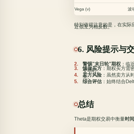
Vega (ν)
波
特别值得注意的是，在实际应用
近似互为相反数。
6. 风险提示与
警惕”末日轮”期权
：临
慎做买方
：期权买方需密
变动时。
卖方风险
：虽然卖方从
失。
综合评估
：始终结合Del
总结
Theta是期权交易中衡量
时