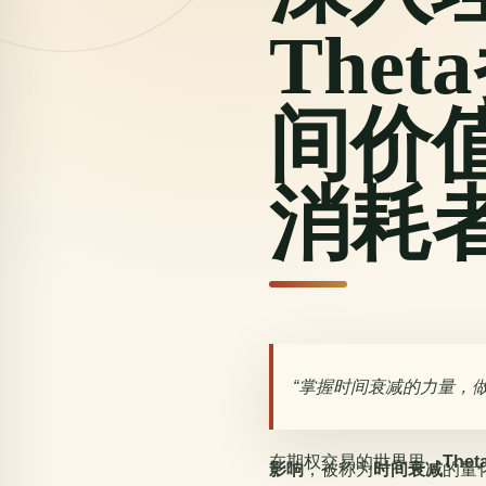
The
间价
消耗
掌握时间衰减的力量，
在期权交易的世界里，
The
影响
，被称为
时间衰减
的量