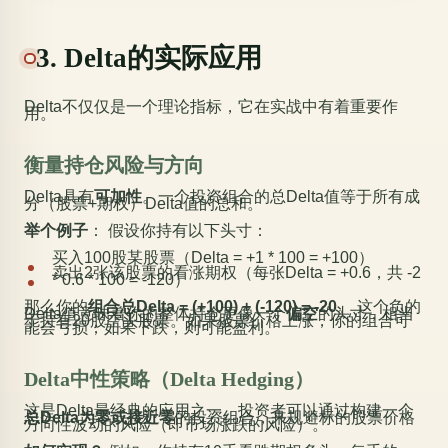
3. Delta的实际应用
Delta不仅仅是一个理论指标，它在实战中有着重要作
用。
衡量持仓风险与方向
Delta具有
可加性
。一个投资组合的总Delta值等于所有成
分（股票+期权）Delta值的总和。
举个例子
： 假设你持有以下头寸：
买入100股某股票（Delta = +1 * 100 = +100）
卖出2张该股票的看涨期权（每张Delta = +0.6，共 -2
* 0.6 * 100 = -120）
那么你的
组合总Delta = (+100) + (-120) = -20
。 这个负的
Delta值意味着你的整体持仓更像一个
偏空
的头寸，相当
于持有20股空头股票。如果股票价格上涨，你的组合可
能会亏损；如果下跌，则可能盈利。
Delta中性策略（Delta Hedging）
这是Delta最经典的应用之一。投资者可以通过构建一个
总Delta为零或接近零
的投资组合，来规避标的股票价格
方向性波动的风险（即市场涨跌的风险）。