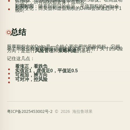
环境中，所有期权都更像平值期权。
到期时间
：随着到期日的临近，平值期权的Delta会
剧烈变化，而实值和虚值期权的Delta会加速趋向于1
或0。
总结
股票期权中的Delta是一个核心而实用的风险指标。它揭
示了期权价格与股价变动的敏感关系，指明了头寸的风险
方向，是进行
风险管理
和
策略构建
的基石。
记住这几点：
看涨正，看跌负
实值近1，虚值近0，平值近0.5
可相加，辨方向
可对冲，控风险
粤ICP备2025453002号-2
© 2026 海拉鲁球果