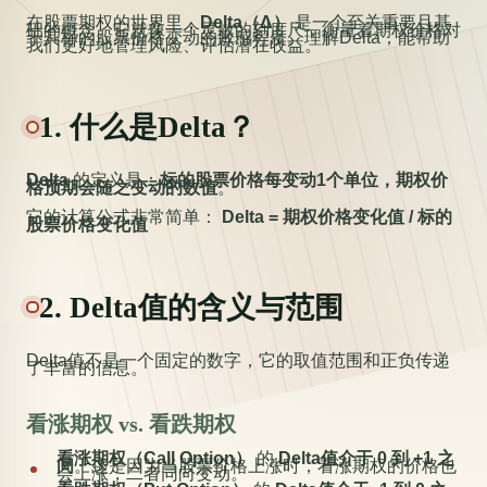
在股票期权的世界里，
Delta（Δ）
是一个至关重要且基
础的概念。它就像一个灵敏的刻度尺，衡量着期权价格对
于其标的股票价格变动的敏感程度。理解Delta，能帮助
我们更好地管理风险、评估潜在收益。
1. 什么是Delta？
Delta
的定义是：
标的股票价格每变动1个单位，期权价
格预期会随之变动的数值
。
它的计算公式非常简单：
Delta = 期权价格变化值 / 标的
股票价格变化值
2. Delta值的含义与范围
Delta值不是一个固定的数字，它的取值范围和正负传递
了丰富的信息。
看涨期权 vs. 看跌期权
看涨期权（Call Option）
的
Delta值介于 0 到 +1 之
间
。这是因为当股票价格上涨时，看涨期权的价格也
会上涨，二者同向变动。