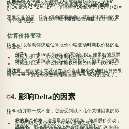
如何实现？
例如，你持有10手看跌期权多头，每手的
Delta是-0.2，那么你部位的Delta就是 -2（10 * -0.2 *
1）。为了对冲这个风险，你可以
买入2手标的股票
（Delta为+1 * 2 = +2），使得整体Delta变为 (-2) + (+2) =
0。
需要注意的是，Delta值会随着股价、波动率和时间的变
化而不断变化，因此这种
对冲需要动态调整
才能持续保
持“中性”状态。
估算价格变动
Delta可以帮助你快速估算股价小幅变动时期权价格的近
似变化。
例子1
：一张Delta为+0.5的看涨期权，如果标的股票
价格上涨1元，那么这张期权价格大约会上涨0.5元。
例子2
：一张Delta为-0.4的看跌期权，如果标的股票
价格上涨1元，那么这张期权价格大约会下跌0.4元。
请注意
：这种线性关系仅在股价发生
微小变动
时估算效果
较好。当股价发生大幅波动时，就需要引入另一个
叫“Gamma”的指标来更精确地衡量Delta本身的变化了。
4. 影响Delta的因素
Delta值并非一成不变，它会受到以下几个关键因素的影
响：
标的资产价格
：这是最直接的因素，随着股价变动，
期权的虚实状态改变，Delta也随之变化。
波动率
：市场波动率的上升会使虚值期权的Delta向
0.5靠拢，也使实值期权的Delta向0.5靠拢。在高波动