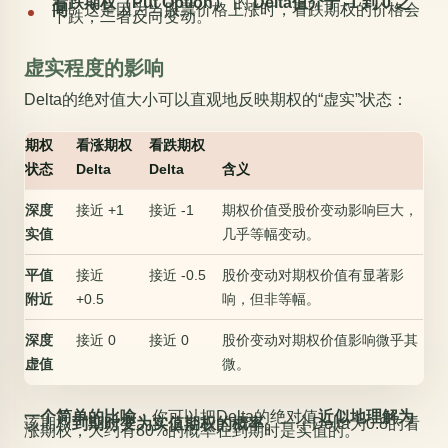
看跌期权（Put Option）
的
Delta值介于 -1 到 0 之
间
。这是因为当股票价格上涨时，看跌期权的价格会
下跌，二者反向变动。
虚实程度的影响
Delta的绝对值大小可以直观地反映期权的“虚实”状态：
期权
看涨期权
看跌期权
状态
Delta
Delta
含义
深度
接近 +1
接近 -1
期权价值受股价变动影响巨大，
实值
几乎等幅变动。
平值
接近
接近 -0.5
股价变动对期权价值有显著影
附近
+0.5
响，但非等幅。
深度
接近 0
接近 0
股价变动对期权价值影响微乎其
虚值
微。
一个简单的比喻
：你可以把Delta的绝对值
近似地理解为
该期权
到期时变为实值期权的概率
。一个Delta为0.8的看
涨期权，大约有80%的概率在到期时是实值的。