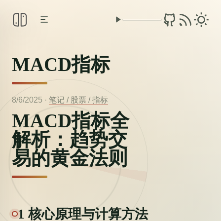
MACD指标
8/6/2025
·
笔记 /
股票 /
指标
MACD指标全
解析：趋势交
易的黄金法则
1 核心原理与计算方法