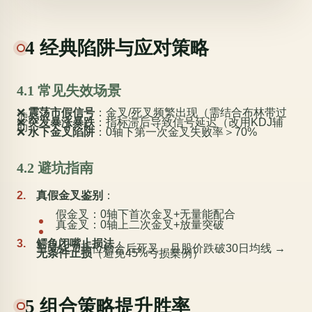
4 经典陷阱与应对策略
4.1 常见失效场景
❌
震荡市假信号
：金叉/死叉频繁出现（需结合布林带过
滤）
❌
突发暴涨暴跌
：指标滞后导致信号延迟（改用KDJ辅
助）
❌
水下金叉陷阱
：0轴下第一次金叉失败率＞70%
4.2 避坑指南
真假金叉鉴别
：
假金叉：0轴下首次金叉+无量能配合
真金叉：0轴上二次金叉+放量突破
鳄鱼闭嘴止损法
：
当MACD高位粘合后死叉，且股价跌破30日均线 →
无条件止损
（避免45%亏损案例）
5 组合策略提升胜率