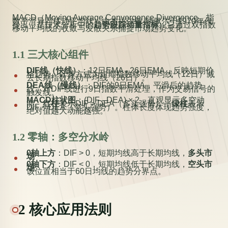
MACD（Moving Average Convergence Divergence，指
数平滑异同移动平均线）由杰拉尔德·阿佩尔于1970年代
提出，是技术分析中的
趋势跟踪动量指标
。它通过双指数
移动平均线的收敛与发散关系捕捉市场趋势变化。
1.1 三大核心组件
DIF线（快线）
：12日EMA - 26日EMA，反映短期价
格趋势。计算方式为短期指数移动平均线（12日）减
去长期指数移动平均线（26日）。
DEA线（慢线）
：DIF的9日EMA，平滑后的趋势
线。对DIF线进行9日指数平滑处理，作为交易信号的
触发线。
MACD柱状图
：(DIF - DEA) × 2，直观显示多空动
能。
红柱
表示DIF > DEA（多头强势），
绿柱
表示
DIF < DEA（空头强势）。柱体长度体现趋势强度，
绝对值越大动能越强。
1.2 零轴：多空分水岭
0轴上方
：DIF > 0，短期均线高于长期均线，
多头市
场
0轴下方
：DIF < 0，短期均线低于长期均线，
空头市
场
该位置相当于60日均线的趋势分界点。
2 核心应用法则