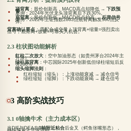
顶背离
：股价创新高，MACD高点却降低 →
下跌预
警
案例
：2024年光伏龙头顶背离后下跌30%。
底背离
：股价创新低，MACD低点抬高 →
反弹信号
案例
：2022年上证指数2863点底背离触发500点反
弹。
背离确认要点
：需配合成交量！顶背离+缩量=强烈卖出
信号；底背离+放量=可靠买入机会。
2.3 柱状图动能解析
红柱二次放大
：空中加油形态（如贵州茅台2024年主
升浪）
绿柱底背离
：中芯国际2025年创新低但绿柱缩短后反
弹200%
缩头缩脚法则
：
红柱缩短（缩头）：上涨动能衰减 → 减仓信号
绿柱缩短（缩脚）：下跌动能衰竭 → 建仓信号
3 高阶实战技巧
3.1 0轴擒牛术（主力成本区）
当DIF与DEA在
0轴附近粘合
后金叉（鳄鱼张嘴形态），
往往预示主升浪启动。