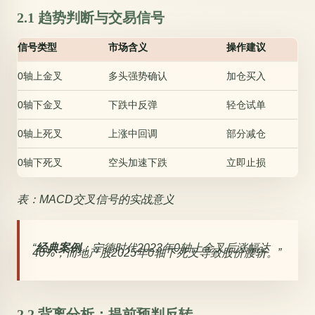
2.1 趋势判断与交易信号
信号类型
市场含义
操作建议
0轴上金叉
多头强势确认
加仓买入
0轴下金叉
下跌中反弹
轻仓试单
0轴上死叉
上涨中回调
部分减仓
0轴下死叉
空头加速下跌
立即止损
表：MACD交叉信号的实战意义
经典案例
：宁德时代2023年0轴上金叉后涨幅达
40%，而地产股2025年0轴下死叉导致股价腰斩。
2.2 背离分析：提前预判反转