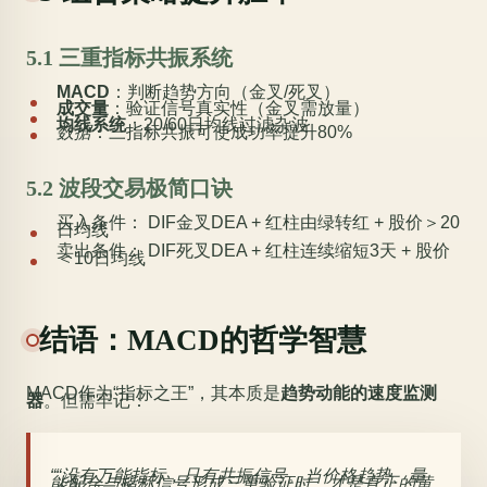
5.1 三重指标共振系统
MACD
：判断趋势方向（金叉/死叉）
成交量
：验证信号真实性（金叉需放量）
均线系统
：20/60日均线过滤杂波
数据
：三指标共振可使成功率提升80%
5.2 波段交易极简口诀
买入条件： DIF金叉DEA + 红柱由绿转红 + 股价＞20
日均线
卖出条件： DIF死叉DEA + 红柱连续缩短3天 + 股价
＜10日均线
结语：MACD的哲学智慧
MACD作为“指标之王”，其本质是
趋势动能的速度监测
器
。但需牢记：
“没有万能指标，只有共振信号。当价格趋势、量
能配合与指标信号形成三重验证时，才是真正的黄