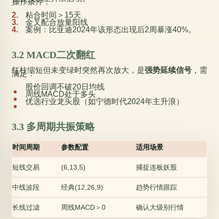
操作条件
：
粘合时间＞15天
金叉配合放量阳线
案例：比亚迪2024年该形态出现后2周暴涨40%。
3.2 MACD二次翻红
红柱缩短但未变绿时突然再次放大，是
强势延续信号
，需
满足：
股价回调不破20日均线
周线MACD处于多头
优选行业龙头股（如宁德时代2024年主升浪）
3.3 多周期共振策略
时间周期
参数配置
适用场景
短线交易
(6,13,5)
捕捉连板妖股
中线波段
经典(12,26,9)
趋势行情跟踪
长线过滤
周线MACD＞0
确认大级别行情