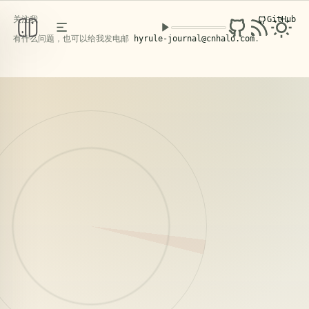
关注我
GitHub
克洛洛日记
PERSONAL KNOWLEDGE BASE
/ FIELD NOTES
有什么问题，也可以给我发电邮
hyrule-journal@cnhalo.com
.
2026年5月4日，苍南。
阅读文章