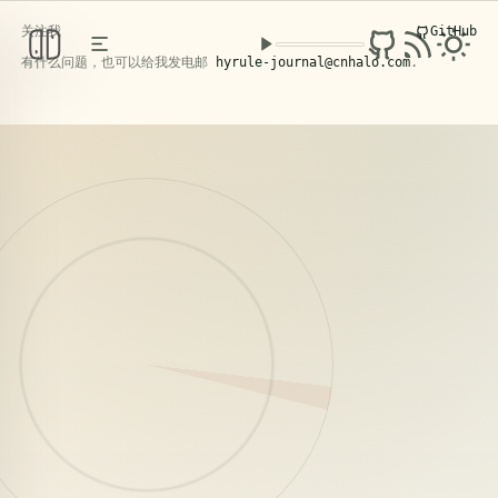
关注我
GitHub
克洛洛日记
PERSONAL KNOWLEDGE BASE
/ FIELD NOTES
有什么问题，也可以给我发电邮
hyrule-journal@cnhalo.com
.
2026年5月4日，苍南。
阅读文章